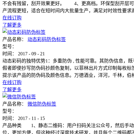
不会有残留，刮开效果更好。 4、更高档。环保型刮开层可
产流程更短，适合在短时间内大批量生产，满足对时效性要求
在线订购
了解更多
产品名称：
动态彩码防伪标签
型号：
时间：
2017
-
09
-
21
动态彩码的独特优势1：多重防伪 , 性能可靠。其防伪信息
假者即使抄写防伪码抄颜色复制，以菲林出片方式印制每枚标
提示该产品的防伪码及颜色信息。万德酒业，洋河，千林，伯
在线订购
了解更多
产品名称：
微信防伪标签
型号：
时间：
2017
-
11
-
15
产品种类 1、静态二维码：用户扫码关注公众号，然后手动
位，更加方便，但这种经过深度技术研发，并且每个二维码都