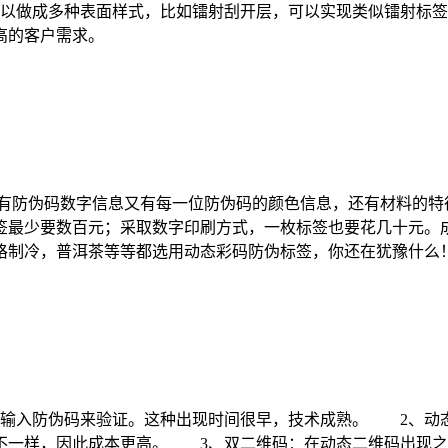
以做成多种表面样式，比如镭射刮开层，可以实现类似镭射标
高的客户需求。
，既有防伪码数字信息又有每一位防伪码的颜色信息，还有材料的特
签最少要数百元；采取数字印刷方式，一枚标签也要花几十元。成
格制冷，普洱茶等等都选用动态彩码防伪标签，你还在犹豫什么
输入防伪码来验证。这种出现时间很早，技术成熟。 2、动
不一样，因此成本更高。 3、双二维码：在动态二维码出现之