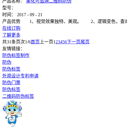
产品名称：
美化可追溯二维码防伪
型号：
时间：
2017
-
09
-
21
产品优势 1、视觉效果独特、美观。 2、逻辑变色，查
在线订购
了解更多
共
31
条
页次1/6
首页
上一页
1
2
3
4
5
6
下一页
尾页
友情链接：
防伪标签制作
防伪
防伪标签
外观设计专利申请
防伪门票
防伪标签
二维码防伪标签